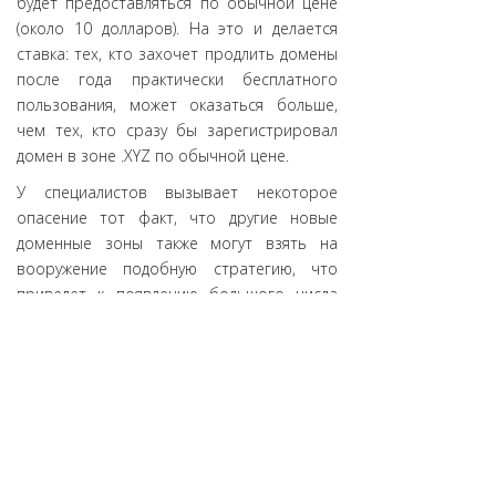
будет предоставляться по обычной цене
(около 10 долларов). На это и делается
ставка: тех, кто захочет продлить домены
после года практически бесплатного
пользования, может оказаться больше,
чем тех, кто сразу бы зарегистрировал
домен в зоне .XYZ по обычной цене.
У специалистов вызывает некоторое
опасение тот факт, что другие новые
доменные зоны также могут взять на
вооружение подобную стратегию, что
приведет к появлению большого числа
"пустых" доменов и их обесцениванию.
Источник:
DomainHit.Ru
АНО «ЦВКС «МСК-IX»
© 2001-2023