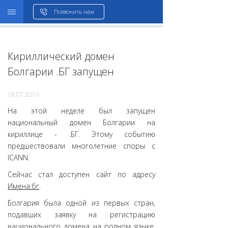
WHOIS
Позвонить нам
Кириллический домен
Болгарии .БГ запущен
18.07.2016
На этой неделе был запущен
национальный домен Болгарии на
кириллице - .БГ. Этому событию
предшествовали многолетние споры с
ICANN.
Сейчас стал доступен сайт по адресу
Имена.бг
.
Болгария была одной из первых стран,
подавших заявку на регистрацию
национального домена на родном языке.