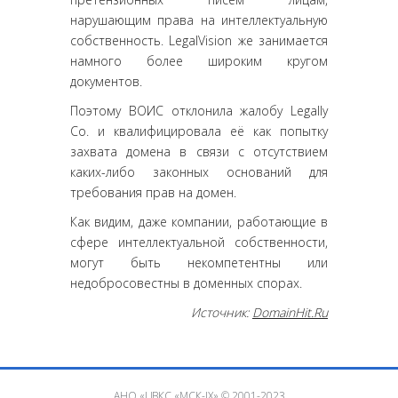
нарушающим права на интеллектуальную
собственность. LegalVision же занимается
намного более широким кругом
документов.
Поэтому ВОИС отклонила жалобу Legally
Co. и квалифицировала её как попытку
захвата домена в связи с отсутствием
каких-либо законных оснований для
требования прав на домен.
Как видим, даже компании, работающие в
сфере интеллектуальной собственности,
могут быть некомпетентны или
недобросовестны в доменных спорах.
Источник:
DomainHit.Ru
АНО «ЦВКС «МСК-IX»
© 2001-2023