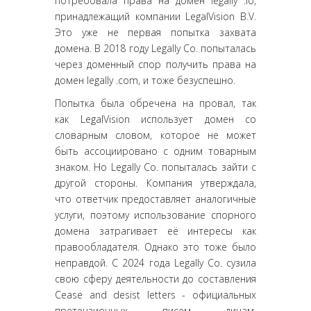
потребовала права на домен legally .io,
принадлежащий компании LegalVision B.V.
Это уже не первая попытка захвата
домена. В 2018 году Legally Co. попыталась
через доменный спор получить права на
домен legally .com, и тоже безуспешно.
Попытка была обречена на провал, так
как LegalVision использует домен со
словарным словом, которое не может
быть ассоциировано с одним товарным
знаком. Но Legally Co. попыталась зайти с
другой стороны. Компания утверждала,
что ответчик предоставляет аналогичные
услуги, поэтому использование спорного
домена затрагивает её интересы как
правообладателя. Однако это тоже было
неправдой. С 2024 года Legally Co. сузила
свою сферу деятельности до составления
Cease and desist letters - официальных
претензионных писем лицам,