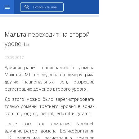
WHOIS
Позвонить нам
Мальта переходит на второй
уровень
20.09.2017
Администрация национального домена
Мальты .MT последовала примеру ряда
других национальных зон, разрешив
регистрацию доменов второго уровня.
До этого можно было зарегистрировать
только домены третьего уровня в зонах
.com.mt, .org.mt, .net.mt, .edu.mt и .gov.mt.
После того как компания Nominet,
администратор домена Великобритании
.UK, разрешила регистрацию доменов