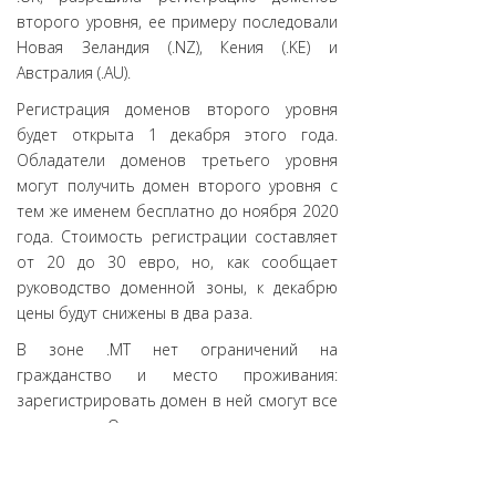
второго уровня, ее примеру последовали
Новая Зеландия (.NZ), Кения (.KE) и
Австралия (.AU).
Регистрация доменов второго уровня
будет открыта 1 декабря этого года.
Обладатели доменов третьего уровня
могут получить домен второго уровня с
тем же именем бесплатно до ноября 2020
года. Стоимость регистрации составляет
от 20 до 30 евро, но, как сообщает
руководство доменной зоны, к декабрю
цены будут снижены в два раза.
В зоне .MT нет ограничений на
гражданство и место проживания:
зарегистрировать домен в ней смогут все
желающие. Однако тем, кто ждет от нее
хороших "доменных хаков", придется
разочароваться: кроме слова "dreamt",