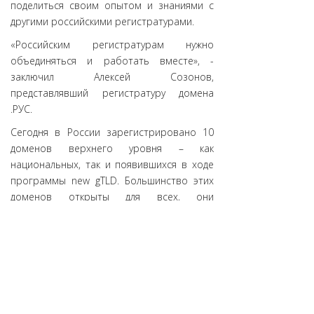
поделиться своим опытом и знаниями с
другими российскими регистратурами.
«Российским регистратурам нужно
объединяться и работать вместе», -
заключил Алексей Созонов,
представлявший регистратуру домена
.РУС.
Сегодня в России зарегистрировано 10
доменов верхнего уровня – как
национальных, так и появившихся в ходе
программы new gTLD. Большинство этих
доменов открыты для всех, они
формируют российский доменный
ландшафт и обеспечивают пользователям
возможность участвовать в развитии
российского интернета. Четыре
кириллических домена - .РФ, .ДЕТИ,
.МОСКВА и .РУС – делают интернет еще
более доступным для тех, кто не владеет