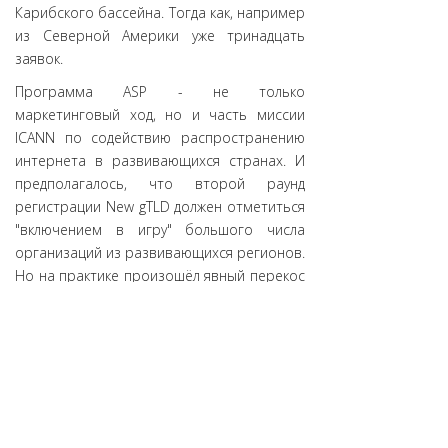
Карибского бассейна. Тогда как, например
из Северной Америки уже тринадцать
заявок.
Программа ASP - не только
маркетинговый ход, но и часть миссии
ICANN по содействию распространению
интернета в развивающихся странах. И
предполагалось, что второй раунд
регистрации New gTLD должен отметиться
"включением в игру" большого числа
организаций из развивающихся регионов.
Но на практике произошёл явный перекос
в сторону экономически развитых стран.
GAC и ALAC считают нужным провести
исследование, чтобы выяснить причину
низкого участия в ASP организаций из
развивающихся стран: слабая
информированность о программе ICANN
в регионах или что-то другое. А так как