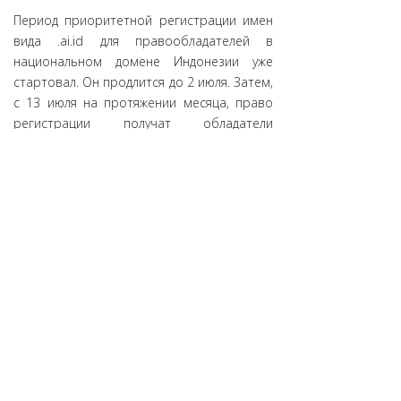
Период приоритетной регистрации имен
вида .ai.id для правообладателей в
национальном домене Индонезии уже
стартовал. Он продлится до 2 июля. Затем,
с 13 июля на протяжении месяца, право
регистрации получат обладатели
аналогичных имен второго уровня в .ID. С
24 августа, также на протяжении месяца,
будет открыта регистрация для всех
желающих по премиальным ценам. И,
наконец, с 5 октября стартует
общедоступная регистрация имен вида
.ai.id.
Источник:
Координационный центр
национального домена сети Интернет