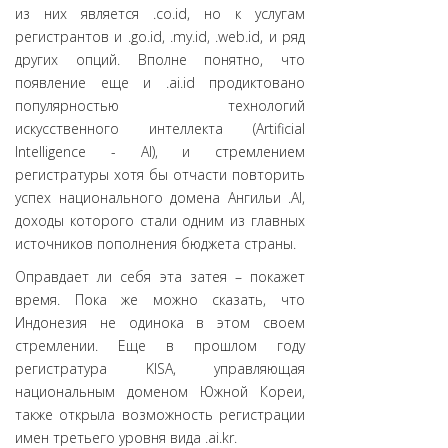
из них является .co.id, но к услугам
регистрантов и .go.id, .my.id, .web.id, и ряд
других опций. Вполне понятно, что
появление еще и .ai.id продиктовано
популярностью технологий
искусственного интеллекта (Artificial
Intelligence - AI), и стремлением
регистратуры хотя бы отчасти повторить
успех национального домена Ангильи .AI,
доходы которого стали одним из главных
источников пополнения бюджета страны.
Оправдает ли себя эта затея – покажет
время. Пока же можно сказать, что
Индонезия не одинока в этом своем
стремлении. Еще в прошлом году
регистратура KISA, управляющая
национальным доменом Южной Кореи,
также открыла возможность регистрации
имен третьего уровня вида .ai.kr.