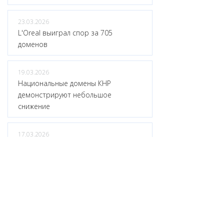
23.03.2026
L'Oreal выиграл спор за 705
доменов
19.03.2026
Национальные домены КНР
демонстрируют небольшое
снижение
17.03.2026
Зона .ORG впервые повысит цены
<
2