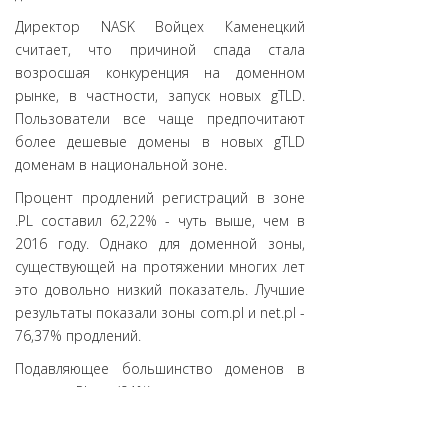
Директор NASK Войцех Каменецкий
считает, что причиной спада стала
возросшая конкуренция на доменном
рынке, в частности, запуск новых gTLD.
Пользователи все чаще предпочитают
более дешевые домены в новых gTLD
доменам в национальной зоне.
Процент продлений регистраций в зоне
.PL составил 62,22% - чуть выше, чем в
2016 году. Однако для доменной зоны,
существующей на протяжении многих лет
это довольно низкий показатель. Лучшие
результаты показали зоны com.pl и net.pl -
76,37% продлений.
Подавляющее большинство доменов в
зоне .PL (94%) зарегистрировано
пользователями из Польши. Некоторый
интерес к этой зоне проявляют также