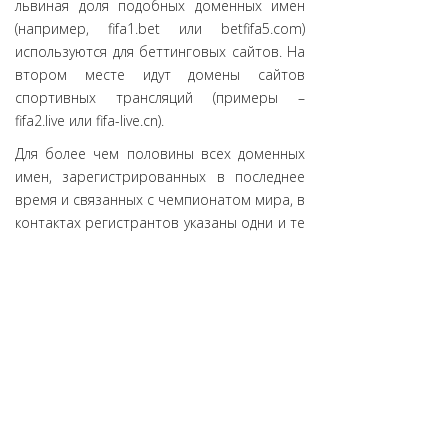
львиная доля подобных доменных имен
(например, fifa1.bet или betfifa5.com)
используются для беттинговых сайтов. На
втором месте идут домены сайтов
спортивных трансляций (примеры –
fifa2.live или fifa-live.cn).
Для более чем половины всех доменных
имен, зарегистрированных в последнее
время и связанных с чемпионатом мира, в
контактах регистрантов указаны одни и те
же десять адресов электронной почты.
Также почти половина таких доменов
зарегистрирована через китайскую
компанию Beijing Xinnet. Соответственно,
и почти 13 тысяч имен зарегистрированы
как имена третьего уровня в китайском
национальном домене второго уровня
COM.CN. Еще около 3 тысяч приходятся на
общий домен верхнего уровня .COM.