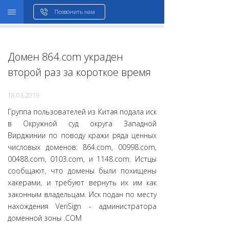
WHOIS
Позвонить нам
Домен 864.com украден
второй раз за короткое время
18.03.2019
Группа пользователей из Китая подала иск
в Окружной суд округа Западной
Вирджинии по поводу кражи ряда ценных
числовых доменов: 864.com, 00998.com,
00488.com, 0103.com, и 1148.com. Истцы
сообщают, что домены были похищены
хакерами, и требуют вернуть их им как
законным владельцам. Иск подан по месту
нахождения VeriSign - администратора
доменной зоны .COM