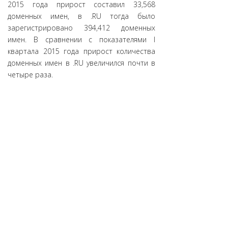
2015 года прирост составил 33,568
доменных имен, в .RU тогда было
зарегистрировано 394,412 доменных
имен. В сравнении с показателями I
квартала 2015 года прирост количества
доменных имен в .RU увеличился почти в
четыре раза.
Координационный центр доменов .RU и
.РФ благодарит своих партнеров:
регистраторов, представителей
государства, а также все российское
интернет-сообщество за совместную
работу на благо развития и процветания
российского национального домена .RU!
Домену .RU исполнилось 22 года!
Источник:
Координационный центр
национального домена сети Интернет