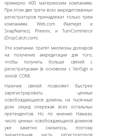
примерно 400 материнским компаниям.
При этом две трети всех аккредитованных
регистраторов принадлежат только трем
компаниям: Web.com (Namejet и
SnapNames), Pheenix, и TurnCommerce
(DropCatch.com).
Эти компании тратят миллионы долларов
на получение аккредитации для того,
чтобы получить больше связей с
регистратурами (в основном с VeriSign и
зоной .СОМ).
Наличие связей позволяет быстрее
зарегистрировать ценные
освобождающиеся домены, на тысячные
доли секунд опережая всех остальных
претендентов. Но по мнению Намази,
число ценных освобождающихся доменов
уже заметно снизилось, поэтому
значительная часть регистраторов