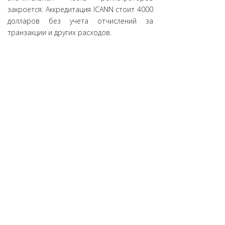
закроется. Аккредитация ICANN стоит 4000
долларов без учета отчислений за
транзакции и других расходов.
В декабре 2016 года DropCatch.com
создал 500 регистраторов, а Pheenix - 300
регистраторов. При этом общее число
регистраторов у этих компаний
составляет примерно 1250 и 500
соответственно. Но, по оценкам ICANN, их
бизнес в скором времени пойдет на спад.
Источник:
DomainHit.Ru
АНО «ЦВКС «МСК-IX»
© 2001-2023
109029, г. Москва, ул. Нижегородская, д. 32, стр. А
Полная версия сайта