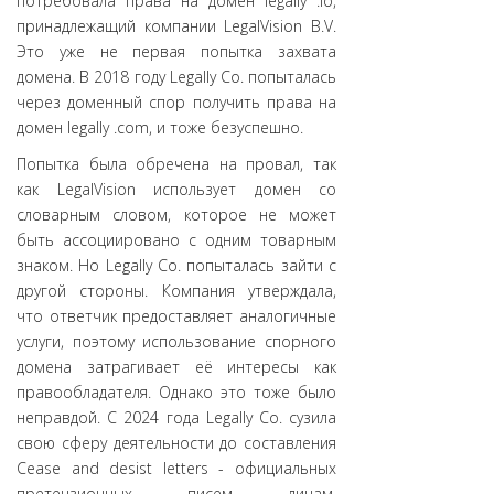
потребовала права на домен legally .io,
принадлежащий компании LegalVision B.V.
Это уже не первая попытка захвата
домена. В 2018 году Legally Co. попыталась
через доменный спор получить права на
домен legally .com, и тоже безуспешно.
Попытка была обречена на провал, так
как LegalVision использует домен со
словарным словом, которое не может
быть ассоциировано с одним товарным
знаком. Но Legally Co. попыталась зайти с
другой стороны. Компания утверждала,
что ответчик предоставляет аналогичные
услуги, поэтому использование спорного
домена затрагивает её интересы как
правообладателя. Однако это тоже было
неправдой. С 2024 года Legally Co. сузила
свою сферу деятельности до составления
Cease and desist letters - официальных
претензионных писем лицам,