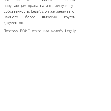
нарушающим права на интеллектуальную
собственность. LegalVision же занимается
намного более широким кругом
документов.
Поэтому ВОИС отклонила жалобу Legally
Co. и квалифицировала её как попытку
захвата домена в связи с отсутствием
каких-либо законных оснований для
требования прав на домен.
Как видим, даже компании, работающие в
сфере интеллектуальной собственности,
могут быть некомпетентны или
недобросовестны в доменных спорах.
Источник:
DomainHit.Ru
АНО «ЦВКС «МСК-IX»
© 2001-2023