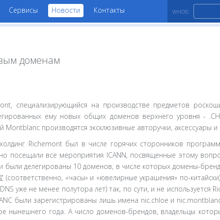
Сервисы
Новости
Контакты
WHOIS
овым доменам
mont, специализирующийся на производстве предметов роскош
легированных ему новых общих доменов верхнего уровня - .CH
 Montblanc производятся эксклюзивные авторучки, аксессуары и
, холдинг Richemont был в числе горячих сторонников програ
нно посещали все мероприятия ICANN, посвященные этому вопро
и были делегированы 10 доменов, в числе которых домены-бренды .P
(соответственно, «часы» и «ювелирные украшения» по-китайски).
DNS уже не менее полутора лет) так, по сути, и не используется R
NC были зарегистрированы лишь имена nic.chloe и nic.montblanc
ре нынешнего года. А число доменов-брендов, владельцы которы