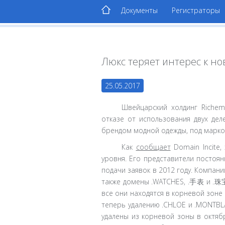
Документы
Регистраторы
Люкс теряет интерес к н
25.05.2017
Швейцарский холдинг Riche
отказе от использования двух де
брендом модной одежды, под маркой
Как
сообщает
Domain Incite
уровня. Его представители постоя
подачи заявок в 2012 году. Компани
также домены .WATCHES, .手表 и .珠宝 
все они находятся в корневой зоне 
теперь удалению .CHLOE и .MONTBLA
удалены из корневой зоны в октяб