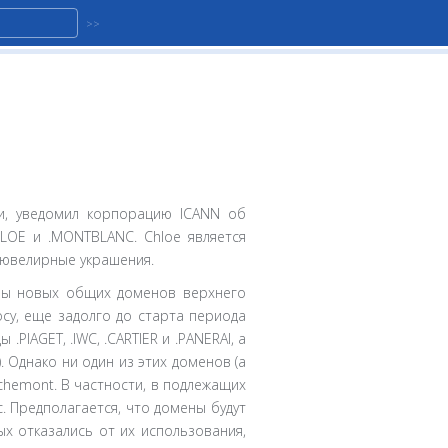
и, уведомил корпорацию ICANN об
LOE и .MONTBLANC. Chloe является
 ювелирные украшения.
ммы новых общих доменов верхнего
су, еще задолго до старта периода
IAGET, .IWC, .CARTIER и .PANERAI, а
 Однако ни один из этих доменов (а
ichemont. В частности, в подлежащих
. Предполагается, что домены будут
х отказались от их использования,