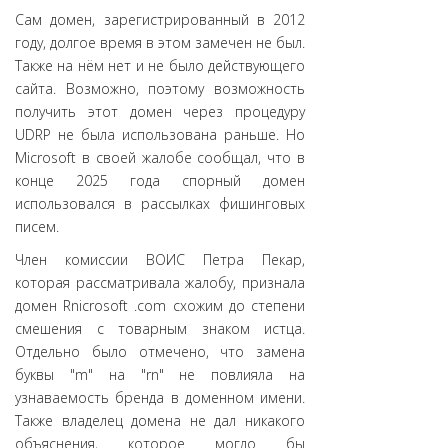
Сам домен, зарегистрированный в 2012
году, долгое время в этом замечен не был.
Также на нём нет и не было действующего
сайта. Возможно, поэтому возможность
получить этот домен через процедуру
UDRP не была использована раньше. Но
Microsoft в своей жалобе сообщал, что в
конце 2025 года спорный домен
использовался в рассылках фишинговых
писем.
Член комиссии ВОИС Петра Пекар,
которая рассматривала жалобу, признала
домен Rnicrosoft .com схожим до степени
смешения с товарным знаком истца.
Отдельно было отмечено, что замена
буквы "m" на "rn" не повлияла на
узнаваемость бренда в доменном имени.
Также владелец домена не дал никакого
объяснения, которое могло бы