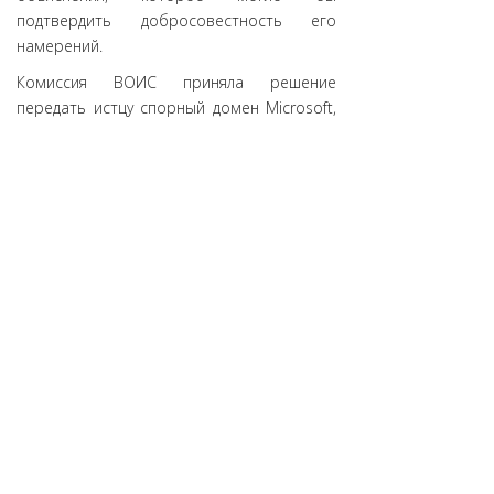
подтвердить добросовестность его
намерений.
Комиссия ВОИС приняла решение
передать истцу спорный домен Microsoft,
несмотря на то что со стороны ответчика
было лишь пассивное владение доменом.
Комиссия подчеркнула всемирную
известность бренда Microsoft, наличие
зрительного обмана в доменном имени,
почти полное визуальное сходство с
оригиналом и отсутствие объяснений со
стороны ответчика.
Источник:
DomainHit.Ru
АНО «ЦВКС «МСК-IX»
© 2001-2023
109029, г. Москва, ул. Нижегородская, д. 32, стр. А