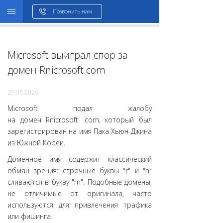
WHOIS
Позвонить нам
Microsoft выиграл спор за
домен Rnicrosoft.com
29.05.2026
Microsoft подал жалобу
на домен Rnicrosoft .com, который был
зарегистрирован на имя Пака Хьюн-Джина
из Южной Кореи.
Доменное имя содержит классический
обман зрения: строчные буквы "r" и "n"
сливаются в букву "m". Подобные домены,
не отличимые от оригинала, часто
используются для привлечения трафика
или фишинга.