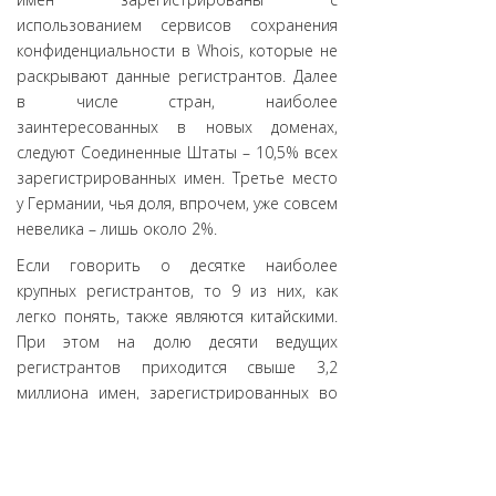
использованием сервисов сохранения
конфиденциальности в Whois, которые не
раскрывают данные регистрантов. Далее
в числе стран, наиболее
заинтересованных в новых доменах,
следуют Соединенные Штаты – 10,5% всех
зарегистрированных имен. Третье место
у Германии, чья доля, впрочем, уже совсем
невелика – лишь около 2%.
Если говорить о десятке наиболее
крупных регистрантов, то 9 из них, как
легко понять, также являются китайскими.
При этом на долю десяти ведущих
регистрантов приходится свыше 3,2
миллиона имен, зарегистрированных во
всех новых общих доменах верхнего
уровня – то есть, более 11% от общего
числа регистраций.