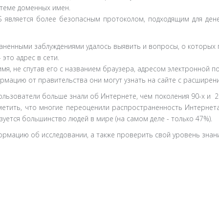
стеме доменных имен.
PS является более безопасным протоколом, подходящим для ден
аненными заблуждениями удалось выявить и вопросы, о которых
 это адрес в сети.
мя, не спутав его с названием браузера, адресом электронной п
рмацию от правительства они могут узнать на сайте с расширен
ользователи больше знали об Интернете, чем поколения 90-х и 2
тметить, что многие переоценили распространенность Интернет
уется большинство людей в мире (на самом деле - только 47%).
рмацию об исследовании, а также проверить свой уровень знан