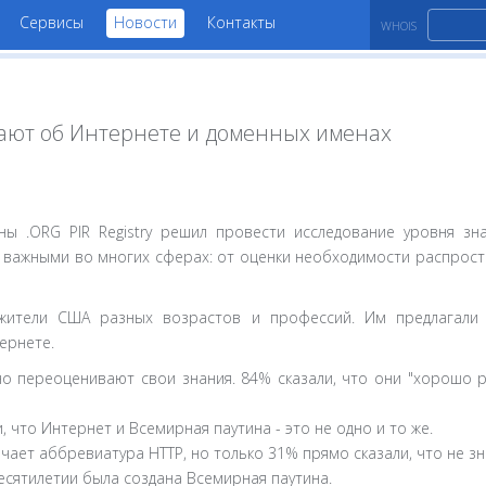
Сервисы
Новости
Контакты
WHOIS
знают об Интернете и доменных именах
ы .ORG PIR Registry решил провести исследование уровня зн
я важными во многих сферах: от оценки необходимости распрост
жители США разных возрастов и профессий. Им предлагали 
ернете.
но переоценивают свои знания. 84% сказали, что они "хорошо 
, что Интернет и Всемирная паутина - это не одно и то же.
ачает аббревиатура HTTP, но только 31% прямо сказали, что не з
десятилетии была создана Всемирная паутина.