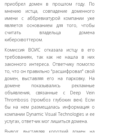
приобрел домен в прошлом году. По
мнению истца, совпадение доменного
имени с аббревиатурой компании уже
является основанием для того, чтобы
считать владельца домена
киберсквоттером.
Комиссия ВОИС отказала истцу в его
требованиях, так как не нашла в них
законного интереса. Ответчику помогло
то, что он правильно "расшифровал" свой
домен, выставляя его на парковку. На
домене показывались рекламные
объявления, связанные с Deep Vein
Thrombosis (тромбоз глубоких вен). Если
бы на нем размещалась информация о
компании Dynamic Visual Technologies и ее
услугах, ответчик мог лишиться домена.
Вывод: выставляя короткий домен на
парковку, следует давать ему