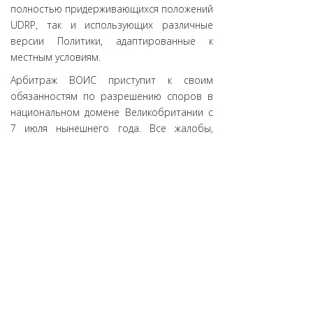
полностью придерживающихся положений
UDRP, так и использующих различные
версии Политики, адаптированные к
местным условиям.
Арбитраж ВОИС приступит к своим
обязанностям по разрешению споров в
национальном домене Великобритании с
7 июля нынешнего года. Все жалобы,
поданные до этого момента, будут
рассмотрены сервисом Dispute Resolution
Service. Подчеркивается также, что
регистранты имен в домене .UK не должны
почувствовать никаких изменений: и
принципы рассмотрения и вынесения
решений, и стоимость процедур, и даже
состав арбитров останутся прежними.
Источник:
Координационный центр
национального домена сети Интернет