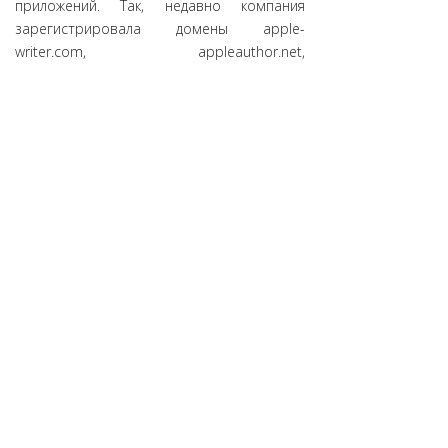
приложений. Так, недавно компания
зарегистрировала домены apple-
writer.com, appleauthor.net,
appleindieauthor.com, applepublisher.com
и многие другие подобные им. Из этого
можно сделать вывод, что iBooks Author -
приложение для создания электронных
книг - будет переименовано в Apple
Author. Но вполне возможно, что это
будет и какой-то другой проект.
Источник:
DomainHit.Ru
АНО «ЦВКС «МСК-IX»
© 2001-2023
109029, г. Москва, ул. Нижегородская, д. 32, стр. А
Полная версия сайта