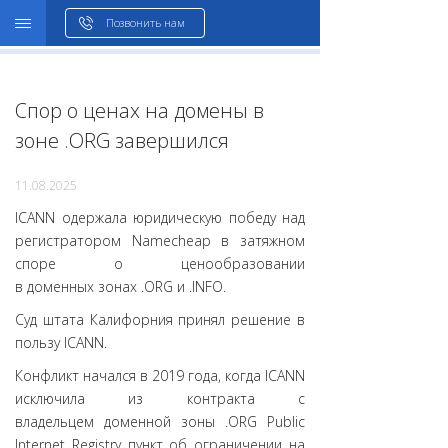
WHOIS
Позвонить нам
Спор о ценах на домены в
зоне .ORG завершился
11.08.2025
ICANN одержала юридическую победу над
регистратором Namecheap в затяжном
споре о ценообразовании
в доменных зонах .ORG и .INFO.
Суд штата Калифорния принял решение в
пользу ICANN.
Конфликт начался в 2019 года, когда ICANN
исключила из контракта с
владельцем доменной зоны .ORG Public
Internet Registry пункт об ограничении на