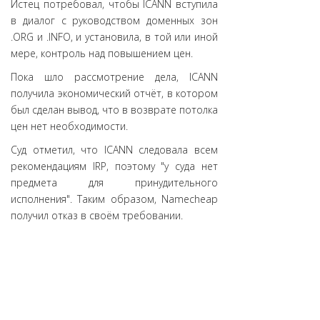
Истец потребовал, чтобы ICANN вступила
в диалог с руководством доменных зон
.ORG и .INFO, и установила, в той или иной
мере, контроль над повышением цен.
Пока шло рассмотрение дела, ICANN
получила экономический отчёт, в котором
был сделан вывод, что в возврате потолка
цен нет необходимости.
Суд отметил, что ICANN следовала всем
рекомендациям IRP, поэтому "у суда нет
предмета для принудительного
исполнения". Таким образом, Namecheap
получил отказ в своём требовании.
Но, пожалуй, больше всего в этой
ситуации стоит отметить PIR -
администратора зоны .ORG. За
прошедшие шесть лет PIR вообще ни разу
не повысил цены, не говоря уже о каком-