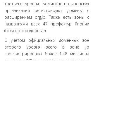
третьего уровня. Большинство японских
организаций регистрируют домены с
расширением org.jp. Также есть зоны с
названиями всех 47 префектур Японии
(tokyo.jp и подобные).
С учетом официальных доменных зон
второго уровня всего в зоне .jp
зарегистрировано более 1,48 миллиона
доменов. 70% из них являются доменами
второго уровня.
Источник:
DomainHit.Ru
АНО «ЦВКС «МСК-IX»
© 2001-2023
109029, г. Москва, ул. Нижегородская, д. 32, стр. А
Полная версия сайта