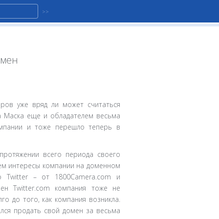
имен
аров уже вряд ли может считаться
ла Маска еще и обладателем весьма
омпании и тоже перешло теперь в
 протяжении всего периода своего
чем интересы компании на доменном
 Twitter – от 1800Camera.com и
мен Twitter.com компания тоже не
о до того, как компания возникла.
сился продать свой домен за весьма