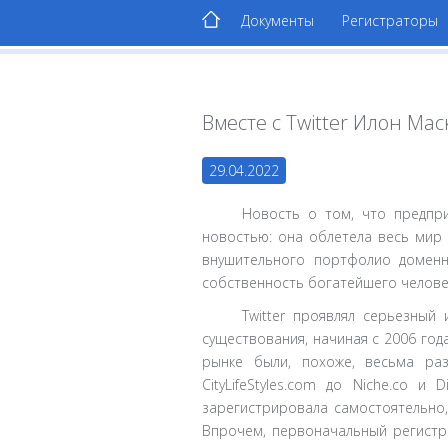
Документы
Регистраторы
Вместе с Twitter Илон М
29.04.2022
Новость о том, что предпри
новостью: она облетела весь мир 
внушительного портфолио доменн
собственность богатейшего челове
Twitter проявлял серьезный
существования, начиная с 2006 го
рынке были, похоже, весьма ра
CityLifeStyles.com до Niche.co 
зарегистрировала самостоятельно,
Впрочем, первоначальный регистран