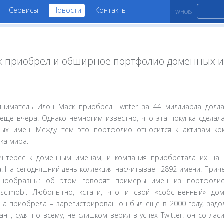
Сервисы
Новости
Контакты
WHOIS
аск приобрел и обширное портфолио доменных 
ниматель Илон Маск приобрел Twitter за 44 миллиарда долл
еще вчера. Однако немногим известно, что эта покупка сдела
ых имен. Между тем это портфолио относится к активам к
ка мира.
 интерес к доменным именам, и компания приобретала их на
да. На сегодняшний день коллекция насчитывает 2892 имени. При
знообразны: об этом говорят примеры имен из портфолио
и Disc.mobi. Любопытно, кстати, что и свой «собственный» до
 а приобрела – зарегистрирован он был еще в 2000 году, задолг
т, судя по всему, не слишком верил в успех Twitter: он согла