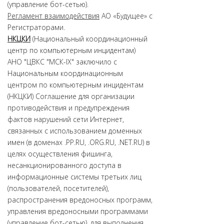
(управление бот-сетью).
Регламент взаимодействия
АO «Будущее» с
Регистраторами.
НКЦКИ
(Национальный координационный
центр по компьютерным инцидентам)
АНО "ЦВКС "МСК-IX" заключило с
Национальным координационным
центром по компьютерным инцидентам
(НКЦКИ) Соглашение для организации
противодействия и предупреждения
фактов нарушений сети Интернет,
связанных с использованием доменных
имен (в доменах .PP.RU, .ORG.RU, .NET.RU) в
целях осуществления фишинга,
несанкционированного доступа в
информационные системы третьих лиц
(пользователей, посетителей),
распространения вредоносных программ,
управления вредоносными программами
(управление бот-сетью), для выполнения