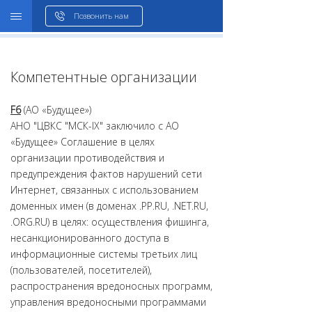
WHOIS
Позвонить нам
Компетентные организации
F6
(АO «Будущее»)
АНО "ЦВКС "МСК-IX" заключило с АO
«Будущее» Соглашение в целях
организации противодействия и
предупреждения фактов нарушений сети
Интернет, связанных с использованием
доменных имен (в доменах .PP.RU, .NET.RU,
.ORG.RU) в целях: осуществления фишинга,
несанкционированного доступа в
информационные системы третьих лиц
(пользователей, посетителей),
распространения вредоносных программ,
управления вредоносными программами