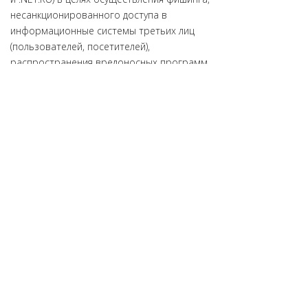
несанкционированного доступа в
информационные системы третьих лиц
(пользователей, посетителей),
распространения вредоносных программ,
управления вредоносными программами
(управление бот-сетью), в сфере
финансовых рынков Российской
Федерации и в национальной платежной
системе Российской Федерации.
Регламент взаимодействия
Центрального
банка Российской Федерации с
Регистраторами.
BI.ZONE
(ООО "БИЗон")
АНО "ЦВКС "МСК-IX" заключило с ООО
"БИЗон" Соглашение в целях организации
противодействия и предупреждения
фактов нарушений сети Интернет,
связанных с использованием доменных
имен (в доменах .PP.RU, .NET.RU, .ORG.RU) в