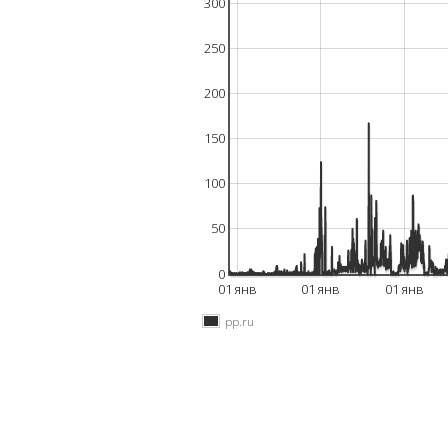
300
250
200
150
100
50
0
01 янв
01 янв
01 янв
pp.ru