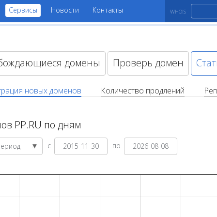
Сервисы
Новости
Контакты
WHOIS
бождающиеся домены
Проверь домен
Стат
трация новых доменов
Количество продлений
Рег
ов PP.RU по дням
с
по
Период