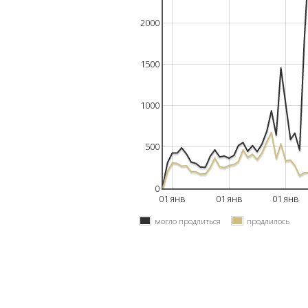
2000
1500
1000
500
0
01 янв
01 янв
01 янв
могло продлиться
продлилось