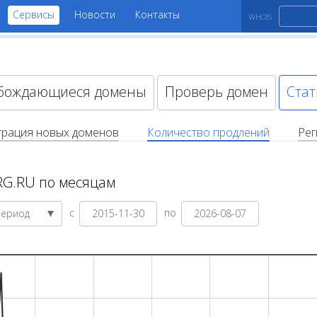
Сервисы
Новости
Контакты
WHOIS
бождающиеся домены
Проверь домен
Стат
трация новых доменов
Количество продлений
Рег
RG.RU по месяцам
с
по
Период