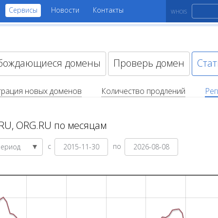
Сервисы
Новости
Контакты
WHOIS
бождающиеся домены
Проверь домен
Стат
трация новых доменов
Количество продлений
Рег
.RU, ORG.RU по месяцам
с
по
Период