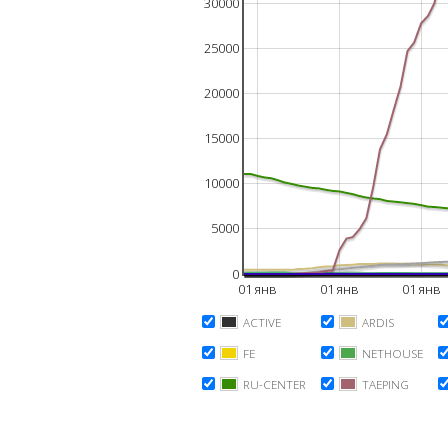
30000
25000
20000
15000
10000
5000
0
01 янв
01 янв
01 янв
ACTIVE
ARDIS
FE
NETHOUSE
RU-CENTER
TAEPING