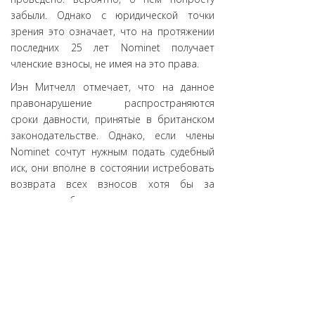
забыли. Однако с юридической точки
зрения это означает, что на протяжении
последних 25 лет Nominet получает
членские взносы, не имея на это права.
Иэн Митчелл отмечает, что на данное
правонарушение распространяются
сроки давности, принятые в британском
законодательстве. Однако, если члены
Nominet сочтут нужным подать судебный
иск, они вполне в состоянии истребовать
возврата всех взносов хотя бы за
последние 6 лет, что тоже составит
весьма чувствительную сумму – порядка
1,5 миллиона фунтов стерлингов. Правда,
пока никто из членов не заявил о таком
намерении, но учитывая «черную полосу»,
в которую угодила регистратура,
исключать подобный вариант развития
событий явно не стоит. Руководство