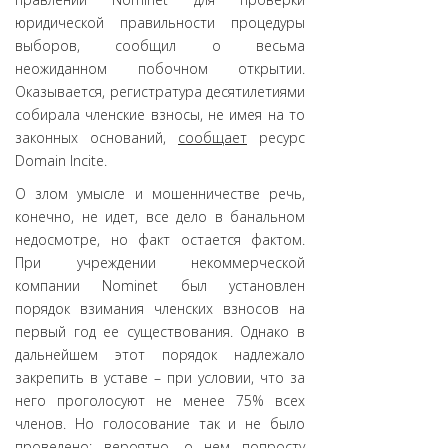
юридической правильности процедуры
выборов, сообщил о весьма
неожиданном побочном открытии.
Оказывается, регистратура десятилетиями
собирала членские взносы, не имея на то
законных оснований,
сообщает
ресурс
Domain Incite.
О злом умысле и мошенничестве речь,
конечно, не идет, все дело в банальном
недосмотре, но факт остается фактом.
При учреждении некоммерческой
компании Nominet был установлен
порядок взимания членских взносов на
первый год ее существования. Однако в
дальнейшем этот порядок надлежало
закрепить в уставе – при условии, что за
него проголосуют не менее 75% всех
членов. Но голосование так и не было
проведено: вероятно, о нем попросту