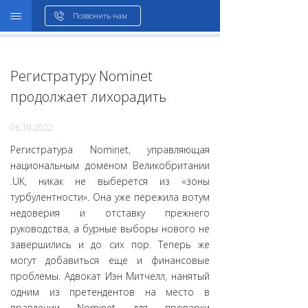
WHOIS
Позвонить нам
Регистратуру Nominet
продолжает лихорадить
06.10.2022
Регистратура Nominet, управляющая
национальным доменом Великобритании
.UK, никак не выберется из «зоны
турбулентности». Она уже пережила вотум
недоверия и отставку прежнего
руководства, а бурные выборы нового не
завершились и до сих пор. Теперь же
могут добавиться еще и финансовые
проблемы. Адвокат Иэн Митчелл, нанятый
одним из претендентов на место в
правлении Nominet для проверки