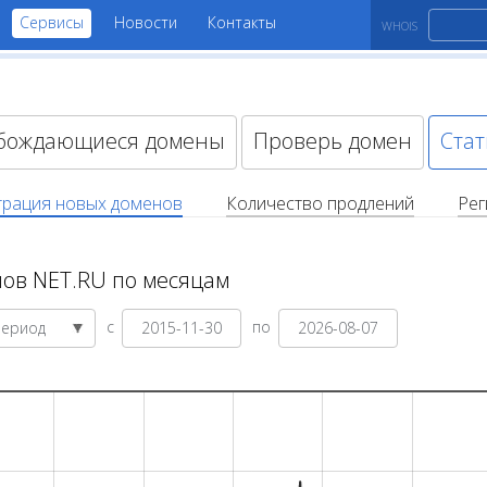
Сервисы
Новости
Контакты
WHOIS
бождающиеся домены
Проверь домен
Стат
трация новых доменов
Количество продлений
Рег
ов NET.RU по месяцам
с
по
Период