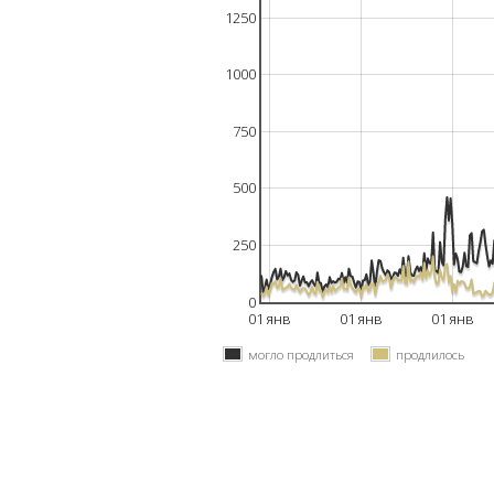
1250
1000
750
500
250
0
01 янв
01 янв
01 янв
могло продлиться
продлилось