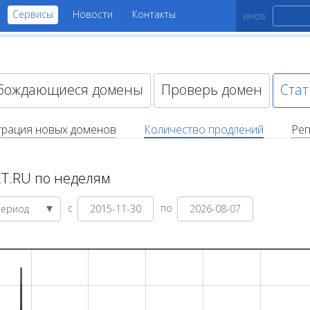
Сервисы
Новости
Контакты
WHOIS
бождающиеся домены
Проверь домен
Стат
трация новых доменов
Количество продлений
Рег
T.RU по неделям
с
по
Период