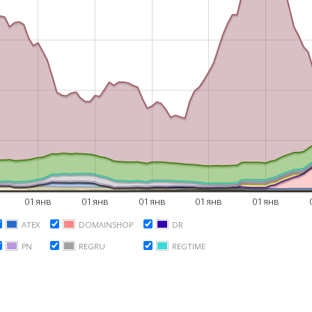
01 янв
01 янв
01 янв
01 янв
01 янв
ATEX
DOMAINSHOP
DR
PN
REGRU
REGTIME