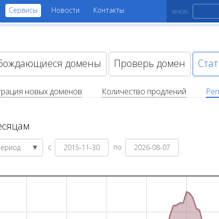
Сервисы
Новости
Контакты
WHOIS
бождающиеся домены
Проверь домен
Стат
трация новых доменов
Количество продлений
Рег
есяцам
с
по
Период