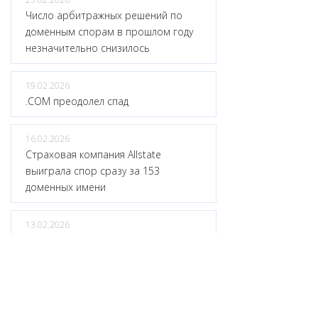
Число арбитражных решений по
доменным спорам в прошлом году
незначительно снизилось
19.02.2026
.COM преодолел спад
16.02.2026
Страховая компания Allstate
выиграла спор сразу за 153
доменных имени
13.02.2026
Открыта регистрация в доменной
зоне .MOBILE
10.02.2026
2025 год завершился с 386,9