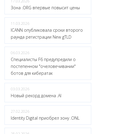
17.03.2026
Зона .ORG впервые повысит цены
11.03.2026
ICANN опубликовала сроки второго
раунда регистрации New gTLD
06.03.2026
Специалисты F6 предупредили о
постепенном "очеловечивании"
ботов для кибератак
03.03.2026
Новый рекорд домена .AI
27.02.2026
Identity Digital приобрел зону .ONL
25.02.2026