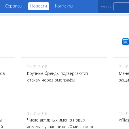
Сервисы
Новости
Контакты
WHOIS
25.01.2018
22.01
нов
Крупные бренды подвергаются
Мене
атакам через омографы
защи
17.01.2018
15.01
ы
Число активных имен в новых
Afili
ий
доменах упало ниже 20 миллионов