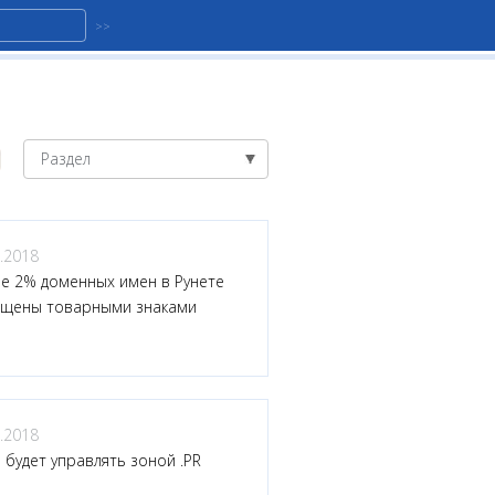
Раздел
.2018
е 2% доменных имен в Рунете
щены товарными знаками
.2018
as будет управлять зоной .PR