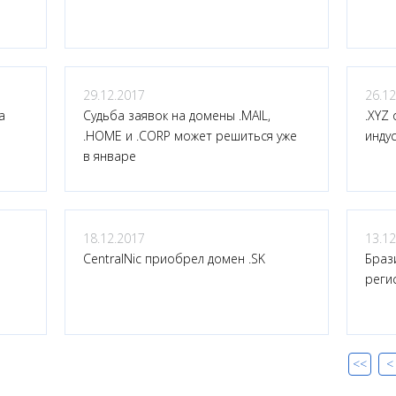
29.12.2017
26.12
а
Судьба заявок на домены .MAIL,
.XYZ
.HOME и .CORP может решиться уже
инду
в январе
18.12.2017
13.12
CentralNic приобрел домен .SK
Браз
реги
<<
<