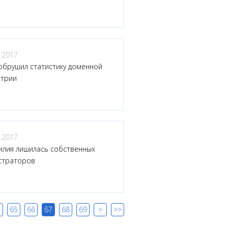
.2017
 обрушил статистику доменной
стрии
.2017
илия лишилась собственных
страторов
65
66
67
68
69
>
>>